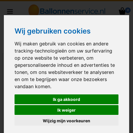
0
Heliumballonnen en
ballondecoraties bezorgd in heel
Wij gebruiken cookies
Nederland
Wij maken gebruik van cookies en andere
tracking-technologieën om uw surfervaring
op onze website te verbeteren, om
gepersonaliseerde inhoud en advertenties te
tonen, om ons websiteverkeer te analyseren
en om te begrijpen waar onze bezoekers
vandaan komen.
Ik ga akkoord
Ik weiger
Wijzig mijn voorkeuren