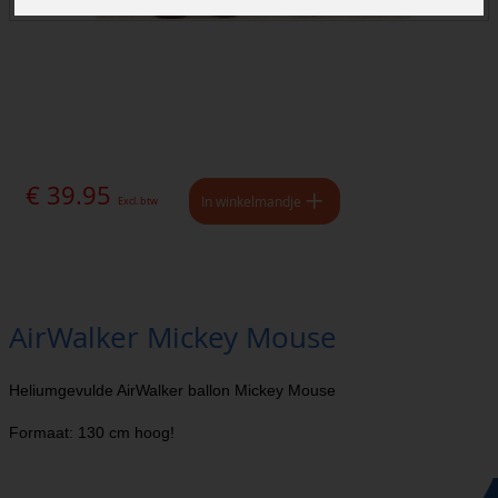
€ 39.95
In winkelmandje
Excl. btw
AirWalker Mickey Mouse
Heliumgevulde AirWalker ballon Mickey Mouse
Formaat: 130 cm hoog!