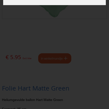
€ 5.95
In winkelmandje
Excl. btw
Folie Hart Matte Green
Heliumgevulde ballon Hart Matte Green