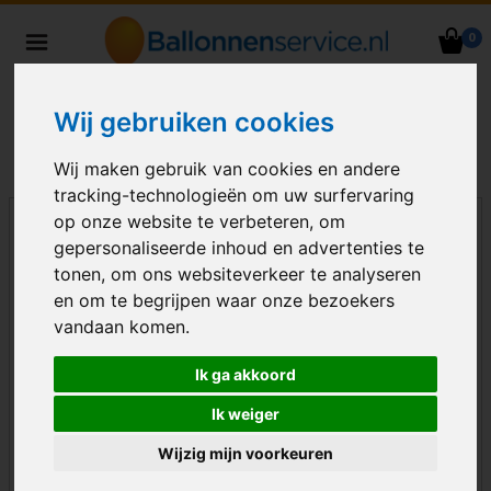
0
Heliumballonnen en
ballondecoraties bezorgd in heel
Nederland
Wij gebruiken cookies
Wij maken gebruik van cookies en andere
tracking-technologieën om uw surfervaring
op onze website te verbeteren, om
gepersonaliseerde inhoud en advertenties te
tonen, om ons websiteverkeer te analyseren
en om te begrijpen waar onze bezoekers
vandaan komen.
Ik ga akkoord
Ik weiger
Wijzig mijn voorkeuren