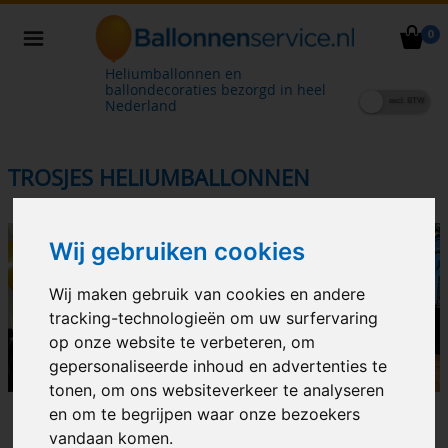
0
Heliumballonnen en
ballondecoraties bezorgd in heel
Nederland
TROSJES HELIUMBALLONNEN
Wij gebruiken cookies
Wij maken gebruik van cookies en andere
tracking-technologieën om uw surfervaring
op onze website te verbeteren, om
gepersonaliseerde inhoud en advertenties te
tonen, om ons websiteverkeer te analyseren
en om te begrijpen waar onze bezoekers
Trosje van 3
Trosje van 5
heliumballonnen
heliumballonnen
vandaan komen.