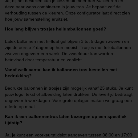
Ja, bij het bestellen kun je kiezen uit meer dan 50 kleuren en
deze naar wens combineren in jouw tros. Je bepaalt zelf de
verhouding tussen de kleuren. Onze configurator laat direct zien
hoe jouw samenstelling eruitziet.
Hoe lang blijven trosjes heliumballonnen goed?
Latex ballonnen met hi-float gel blijven 3 tot 5 dagen zweven en
zijn de eerste 2 dagen op hun mooist. Trosjes met folieballonnen
zweven ongeveer een week. De zweefduur kan worden
beïnvloed door temperatuur en zonlicht.
Vanaf welk aantal kan ik ballonnen tros bestellen met
bedrukking?
Bedrukte ballonnen in trosjes zijn mogelijk vanaf 25 stuks. Je kunt
jouw logo, tekst of afbeelding laten drukken. De levertijd bedraagt
ongeveer 5 werkdagen. Voor grote oplages maken we graag een
offerte op maat.
Kan ik een ballonnentros laten bezorgen op een specifiek
tijdstip?
Ja, je kunt een voorkeurstijdslot aangeven tussen 08:00 en 17:00