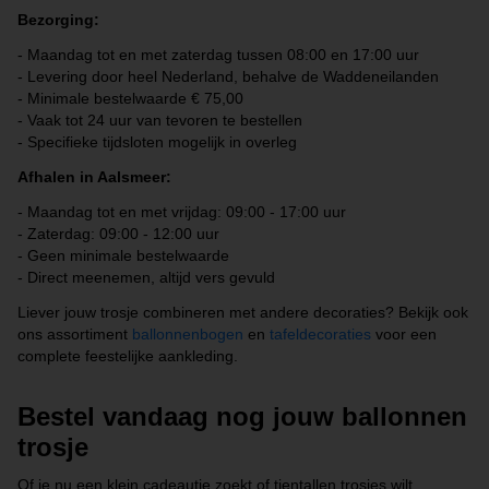
Bezorging:
-
Maandag tot en met zaterdag tussen 08:00 en 17:00 uur
-
Levering door heel Nederland, behalve de Waddeneilanden
-
Minimale bestelwaarde € 75,00
-
Vaak tot 24 uur van tevoren te bestellen
-
Specifieke tijdsloten mogelijk in overleg
Afhalen in Aalsmeer:
-
Maandag tot en met vrijdag: 09:00 - 17:00 uur
-
Zaterdag: 09:00 - 12:00 uur
-
Geen minimale bestelwaarde
-
Direct meenemen, altijd vers gevuld
Liever jouw trosje combineren met andere decoraties? Bekijk ook
ons assortiment
ballonnenbogen
en
tafeldecoraties
voor een
complete feestelijke aankleding.
Bestel vandaag nog jouw ballonnen
trosje
Of je nu een klein cadeautje zoekt of tientallen trosjes wilt