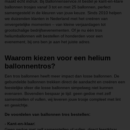
maakt écht indruk. Bij Ballonnenservice.nl bestel je kant-en-klare
ballonnen trosjes vanaf 3 tot en met 25 ballonnen, perfect
samengesteld in de kleuren van jouw keuze. Sinds 2010 helpen
we duizenden klanten in Nederland met het creëren van
onvergetelijke momenten – van kleine verjaardagen tot
grootschalige bedrijfsevenementen. Of je nu één tros
heliumballonnen wilt bestellen of honderden voor een
evenement, bij ons ben je aan het juiste adres.
Waarom kiezen voor een helium
ballonnentros?
Een tros ballonnen heeft meer impact dan losse ballonnen. De
gebundelde ballonnen trekken direct de aandacht en creëren een
feestelijke sfeer die losse ballonnen simpelweg niet kunnen
evenaren. Bovendien bespaar je tijd: geen gedoe met zelf
samenstellen of vullen, wij leveren jouw trosje compleet met lint
en gewichtje.
De voordelen van ballonnen tros bestellen:
- Kant-en-klaar:
Geen gedoe met zelf samenstellen of vullen, direct feestklaar