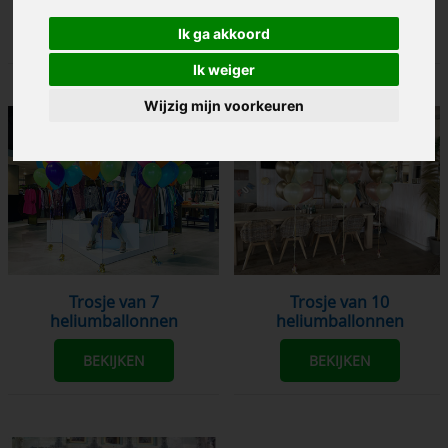
BEKIJKEN
BEKIJKEN
Ik ga akkoord
Ik weiger
Wijzig mijn voorkeuren
Trosje van 7
Trosje van 10
heliumballonnen
heliumballonnen
BEKIJKEN
BEKIJKEN