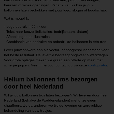
ballonnen. Perfect voor bedrijfsfeesten, productlanceringen,
beurzen of winkelopeningen. Vanaf 25 stuks kun je jouw
ballonnen laten bedrukken met jouw logo, slogan of boodschap.
Wat is mogelijk:
-
Logo opdruk in één kleur
-
Tekst naar keuze (felicitaties, bedrijfsnaam, datum)
-
Afbeeldingen en illustraties
-
Combinatie van bedrukte en onbedrukte ballonnen in één tros
Lever jouw ontwerp aan als vector- of hoogresolutiebestand voor
het beste resultaat. De levertijd bedraagt ongeveer 5 werkdagen.
Voor grote oplages maken we graag een offerte op maat met
scherpe prijzen. Neem hiervoor contact op via onze
configurator
.
Helium ballonnen tros bezorgen
door heel Nederland
Wil je jouw ballonnen tros laten bezorgen? Wij leveren door heel
Nederland (behalve de Waddeneilanden) met onze eigen
chauffeurs. Zo garanderen we tijdige levering en zorgvuldige
behandeling van jouw trosjes.