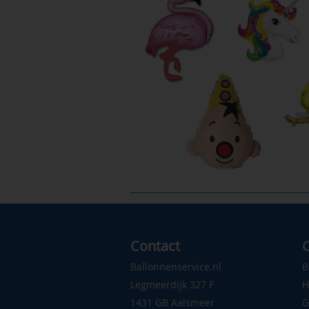
Contact
C
Ballonnenservice.nl
B
Legmeerdijk 327 F
H
1431 GB Aalsmeer
G