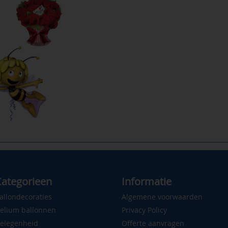
ategorieen
Informatie
allondecoraties
Algemene voorwaarden
elium ballonnen
Privacy Policy
elegenheid
Offerte aanvragen