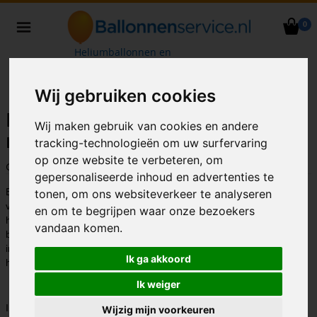
0
Heliumballonnen en
ballondecoraties bezorgd in heel
Nederland
Wij gebruiken cookies
Mijn heliumballonnen zweven niet
Wij maken gebruik van cookies en andere
meer?!
tracking-technologieën om uw surfervaring
op onze website te verbeteren, om
Geschreven door
Leon Vergoossen
op 17-10-2016 - 0 reacties
gepersonaliseerde inhoud en advertenties te
Ballonnenservice.nl levert dagelijks heliumballonnen ter decoratie
tonen, om ons websiteverkeer te analyseren
van diverse feestelijke gelegenheden. Ook verhuren wij
en om te begrijpen waar onze bezoekers
heliumcilinders aan particulieren en bedrijven die hiermee zelf
vandaan komen.
ballonnen op kunnen blazen. Hoe goed wij onze klanten vooraf ook
informeren, wij krijgen toch af en toe de vraag: “Mijn
Ik ga akkoord
heliumballonnen zweven niet meer?! Hoe kan dat?”
Ik weiger
In dit blogbericht leg ik uit wat helium is, hoe lang een ballon gevuld
Wijzig mijn voorkeuren