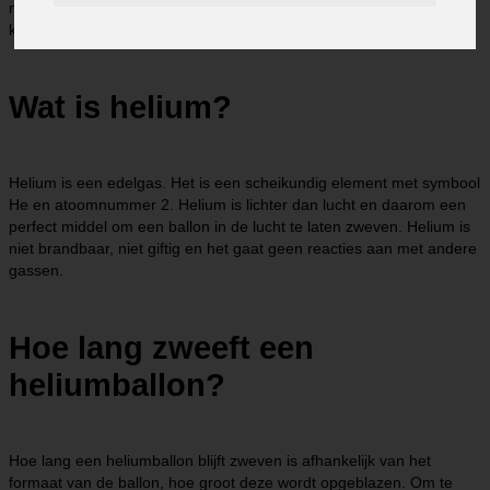
met helium blijft zweven en hoe de zweefduur van een heliumballon
kan worden verlengd.
Wat is helium?
Helium is een edelgas. Het is een scheikundig element met symbool
He en atoomnummer 2. Helium is lichter dan lucht en daarom een
perfect middel om een ballon in de lucht te laten zweven. Helium is
niet brandbaar, niet giftig en het gaat geen reacties aan met andere
gassen.
Hoe lang zweeft een
heliumballon?
Hoe lang een heliumballon blijft zweven is afhankelijk van het
formaat van de ballon, hoe groot deze wordt opgeblazen. Om te