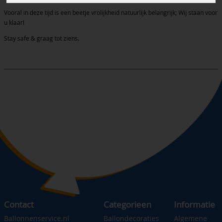
Vooral in deze tijd is een beetje vrolijkheid natuurlijk belangrijk; Wij staan voor
u klaar!
Stay safe & graag tot ziens.
Contact
Categorieen
Informatie
Ballonnenservice.nl
Ballondecoraties
Algemene