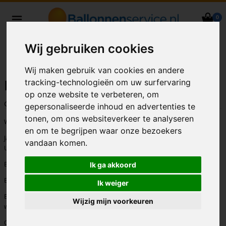
0
Heliumballonnen en
ballondecoraties bezorgd in heel
Wij gebruiken cookies
Nederland
Wij maken gebruik van cookies en andere
tracking-technologieën om uw surfervaring
Lockdown (update 16-12-2020)
op onze website te verbeteren, om
Geschreven door
Erik Witteveen
op 16-12-2020 - 0 reacties
gepersonaliseerde inhoud en advertenties te
tonen, om ons websiteverkeer te analyseren
Wij krijgen veelvuldig de vraag of we nog wel open zijn i.v.m. de lockdown.
en om te begrijpen waar onze bezoekers
Ja, onze webshops blijven open.
vandaan komen.
U kunt online gewoon uw bestelling plaatsen.
Ballonnenservice.nl voor heliumballonnen en ballondecoraties
Ik ga akkoord
Ballonperpost.nl voor het versturen van een heliumballon als kado
Ik weiger
Ballonneninkoop.nl voor ballonnen en accessoires m.b.t.
Wijzig mijn voorkeuren
wederverkoop/groothandel
Opblaasfiguur.nl voor het reserveren van een opblaasbare eyecatcher