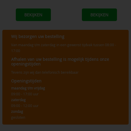
BEKIJKEN
BEKIJKEN
Wij bezorgen uw bestelling
Van maandag t/m zaterdag in een gewenst tijdvak tussen 08:00 -
17:00
Afhalen van uw bestelling is mogelijk tijdens onze
openingstijden
Tevens zijn wij dan telefonisch bereikbaar
Openingstijden
maandag t/m vrijdag
09:00 - 17:00 uur
zaterdag
09:00 - 12:00 uur
zondag
gesloten