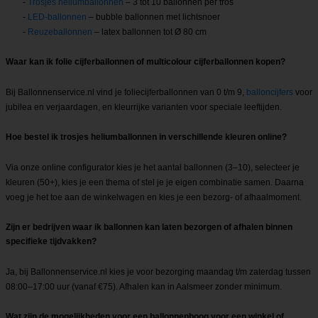
-
Trosjes heliumballonnen
– 3 tot 10 ballonnen per tros
-
LED-ballonnen
– bubble ballonnen met lichtsnoer
-
Reuzeballonnen
– latex ballonnen tot Ø 80 cm
Waar kan ik folie cijferballonnen of multicolour cijferballonnen kopen?
Bij Ballonnenservice.nl vind je foliecijferballonnen van 0 t/m 9,
balloncijfers
voor
jubilea en verjaardagen, en kleurrijke varianten voor speciale leeftijden.
Hoe bestel ik trosjes heliumballonnen in verschillende kleuren online?
Via onze online configurator kies je het aantal ballonnen (3–10), selecteer je
kleuren (50+), kies je een thema of stel je je eigen combinatie samen. Daarna
voeg je het toe aan de winkelwagen en kies je een bezorg- of afhaalmoment.
Zijn er bedrijven waar ik ballonnen kan laten bezorgen of afhalen binnen
specifieke tijdvakken?
Ja, bij Ballonnenservice.nl kies je voor bezorging maandag t/m zaterdag tussen
08:00–17:00 uur (vanaf €75). Afhalen kan in Aalsmeer zonder minimum.
Wat zijn de mogelijkheden voor een ballonnenboog voor een winkel of