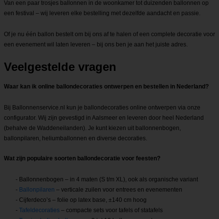
Van een paar trosjes ballonnen in de woonkamer tot duizenden ballonnen op
een festival – wij leveren elke bestelling met dezelfde aandacht en passie.
Of je nu één ballon bestelt om bij ons af te halen of een complete decoratie voor
een evenement wil laten leveren – bij ons ben je aan het juiste adres.
Veelgestelde vragen
Waar kan ik online ballondecoraties ontwerpen en bestellen in Nederland?
Bij Ballonnenservice.nl kun je ballondecoraties online ontwerpen via onze
configurator. Wij zijn gevestigd in Aalsmeer en leveren door heel Nederland
(behalve de Waddeneilanden). Je kunt kiezen uit ballonnenbogen,
ballonpilaren, heliumballonnen en diverse decoraties.
Wat zijn populaire soorten ballondecoratie voor feesten?
- Ballonnenbogen – in 4 maten (S t/m XL), ook als organische variant
-
Ballonpilaren
– verticale zuilen voor entrees en evenementen
- Cijferdeco’s – folie op latex base, ±140 cm hoog
-
Tafeldecoraties
– compacte sets voor tafels of statafels