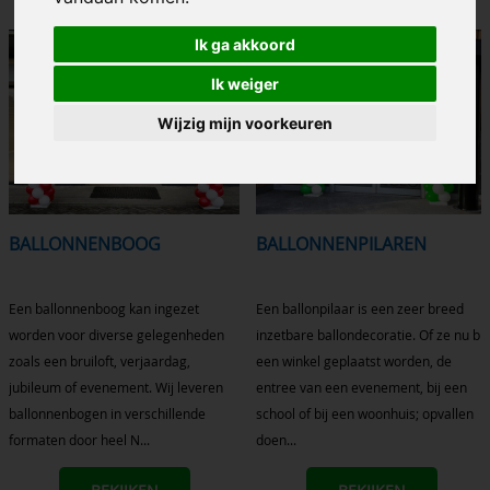
Ik ga akkoord
Ik weiger
Wijzig mijn voorkeuren
BALLONNENBOOG
BALLONNENPILAREN
Een ballonnenboog kan ingezet
Een ballonpilaar is een zeer breed
worden voor diverse gelegenheden
inzetbare ballondecoratie. Of ze nu bij
zoals een bruiloft, verjaardag,
een winkel geplaatst worden, de
jubileum of evenement. Wij leveren
entree van een evenement, bij een
ballonnenbogen in verschillende
school of bij een woonhuis; opvallen
formaten door heel N...
doen...