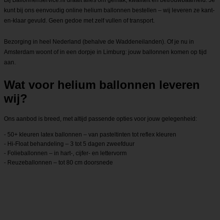
kunt bij ons eenvoudig online helium ballonnen bestellen – wij leveren ze kant-
en-klaar gevuld. Geen gedoe met zelf vullen of transport.
Bezorging in heel Nederland (behalve de Waddeneilanden). Of je nu in
Amsterdam woont of in een dorpje in Limburg: jouw ballonnen komen op tijd
aan.
Wat voor helium ballonnen leveren
wij?
Ons aanbod is breed, met altijd passende opties voor jouw gelegenheid:
- 50+ kleuren latex ballonnen – van pasteltinten tot reflex kleuren
- Hi-Float behandeling – 3 tot 5 dagen zweefduur
- Folieballonnen – in hart-, cijfer- en lettervorm
- Reuzeballonnen – tot 80 cm doorsnede