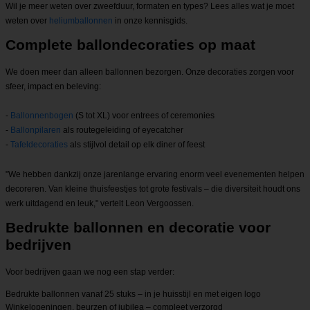
Wil je meer weten over zweefduur, formaten en types? Lees alles wat je moet
weten over
heliumballonnen
in onze kennisgids.
Complete ballondecoraties op maat
We doen meer dan alleen ballonnen bezorgen. Onze decoraties zorgen voor
sfeer, impact en beleving:
-
Ballonnenbogen
(S tot XL) voor entrees of ceremonies
-
Ballonpilaren
als routegeleiding of eyecatcher
-
Tafeldecoraties
als stijlvol detail op elk diner of feest
"We hebben dankzij onze jarenlange ervaring enorm veel evenementen helpen
decoreren. Van kleine thuisfeestjes tot grote festivals – die diversiteit houdt ons
werk uitdagend en leuk," vertelt Leon Vergoossen.
Bedrukte ballonnen en decoratie voor
bedrijven
Voor bedrijven gaan we nog een stap verder:
Bedrukte ballonnen vanaf 25 stuks – in je huisstijl en met eigen logo
Winkelopeningen, beurzen of jubilea – compleet verzorgd