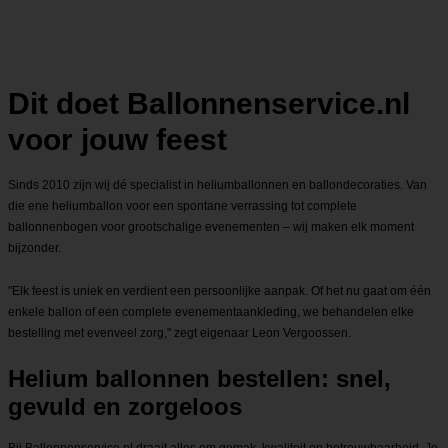
Dit doet Ballonnenservice.nl
voor jouw feest
Sinds 2010 zijn wij dé specialist in heliumballonnen en ballondecoraties. Van
die ene heliumballon voor een spontane verrassing tot complete
ballonnenbogen voor grootschalige evenementen – wij maken elk moment
bijzonder.
"Elk feest is uniek en verdient een persoonlijke aanpak. Of het nu gaat om één
enkele ballon of een complete evenementaankleding, we behandelen elke
bestelling met evenveel zorg," zegt eigenaar Leon Vergoossen.
Helium ballonnen bestellen: snel,
gevuld en zorgeloos
Bij Ballonnenservice.nl draait alles om gemak, kwaliteit en betrouwbaarheid. Je